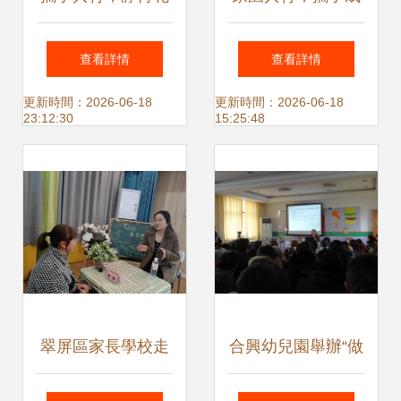
開 裕華六幼家庭教
長 張公山幼教集團
查看詳情
查看詳情
育講座暨咨詢服務
舉辦家庭教育專題
更新時間：2026-06-18
更新時間：2026-06-18
23:12:30
15:25:48
啟動
講座暨咨詢活動
翠屏區家長學校走
合興幼兒園舉辦“做
進菜幼，點亮科學
新時代的合格父