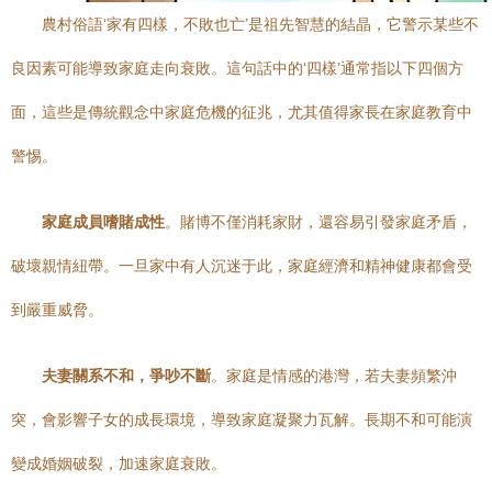
農村俗語‘家有四樣，不敗也亡’是祖先智慧的結晶，它警示某些不
良因素可能導致家庭走向衰敗。這句話中的‘四樣’通常指以下四個方
面，這些是傳統觀念中家庭危機的征兆，尤其值得家長在家庭教育中
警惕。
家庭成員嗜賭成性
。賭博不僅消耗家財，還容易引發家庭矛盾，
破壞親情紐帶。一旦家中有人沉迷于此，家庭經濟和精神健康都會受
到嚴重威脅。
夫妻關系不和，爭吵不斷
。家庭是情感的港灣，若夫妻頻繁沖
突，會影響子女的成長環境，導致家庭凝聚力瓦解。長期不和可能演
變成婚姻破裂，加速家庭衰敗。