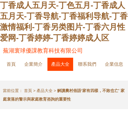
丁香成人五月天-丁色五月-丁香成人
五月天-丁香导航-丁香福利导航-丁香
激情福利-丁香另类图片-丁香六月性
爱网-丁香婷婷-丁香婷婷成人区
蕪湖寰球優課教育科技有限公司
首頁
企業簡介
產品大全
聯系我們
企業信息
當前位置：
首頁
>
產品大全
>
解讀農村俗語‘家有四樣，不敗也亡’ 家
庭衰落的警示與家庭教育咨詢的重要性