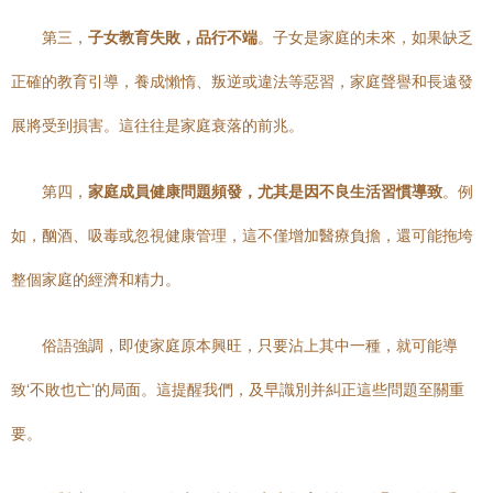
第三，
子女教育失敗，品行不端
。子女是家庭的未來，如果缺乏
正確的教育引導，養成懶惰、叛逆或違法等惡習，家庭聲譽和長遠發
展將受到損害。這往往是家庭衰落的前兆。
第四，
家庭成員健康問題頻發，尤其是因不良生活習慣導致
。例
如，酗酒、吸毒或忽視健康管理，這不僅增加醫療負擔，還可能拖垮
整個家庭的經濟和精力。
俗語強調，即使家庭原本興旺，只要沾上其中一種，就可能導
致‘不敗也亡’的局面。這提醒我們，及早識別并糾正這些問題至關重
要。