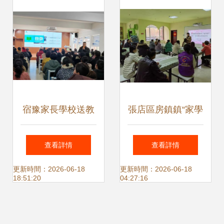
育報告會側記
家
宿豫家長學校送教
張店區房鎮鎮“家學
進山區，精準服務
苑”課程 以言傳
查看詳情
查看詳情
點亮家庭教育之光
愛，筑牢兒童安全
更新時間：2026-06-18
更新時間：2026-06-18
18:51:20
04:27:16
感基石