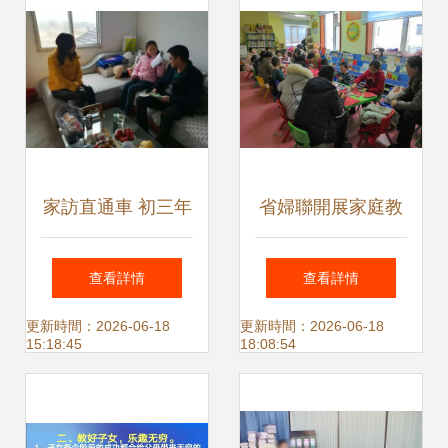
兒”成為新一代父母
務
育兒經
家訪直通車 初三年
省婦聯開展家庭教
級家訪日記選讀
育進社區活動，為
查看詳情
查看詳情
（1月26日）——
家長提供零距離咨
更新時間：2026-06-18
更新時間：2026-06-18
15:18:45
18:08:54
讓成長導航更加清
詢服務
晰