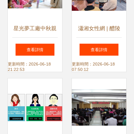
星光夢工廠中秋親
瀟湘女性網 | 醴陵
子游園會招募 月餅
市“向陽花”行動正
查看詳情
查看詳情
香中賞魔術，親子
式啟動 點亮家庭教
更新時間：2026-06-18
更新時間：2026-06-18
21:22:53
07:50:12
互動贏大獎
育之光，為家長賦
能前行