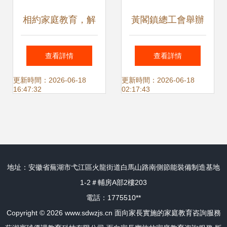
相約家庭教育，解
黃閣鎮總工會舉辦
鎖溝通密碼——二
《智慧家長-家庭教
查看詳情
查看詳情
期家庭教育指導者
育的黃金法則》家
更新時間：2026-06-18
更新時間：2026-06-18
16:47:32
02:17:43
實操培訓啟動
庭教育講座活動，
助力家長掌握科學
地址：安徽省蕪湖市弋江區火龍街道白馬山路南側節能裝備制造基地
育兒之道
1-2＃輔房A部2樓203
電話：1775510**
Copyright © 2026
www.sdwzjs.cn
面向家長實施的家庭教育咨詢服務