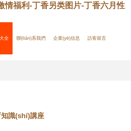
激情福利-丁香另类图片-丁香六月性
品大全
聯(lián)系我們
企業(yè)信息
訪客留言
識(shí)講座