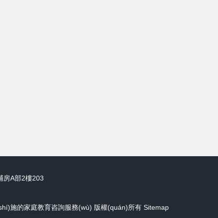
房A部2樓203
hí)施的家庭教育咨詢服務(wù)
版權(quán)所有
Sitemap