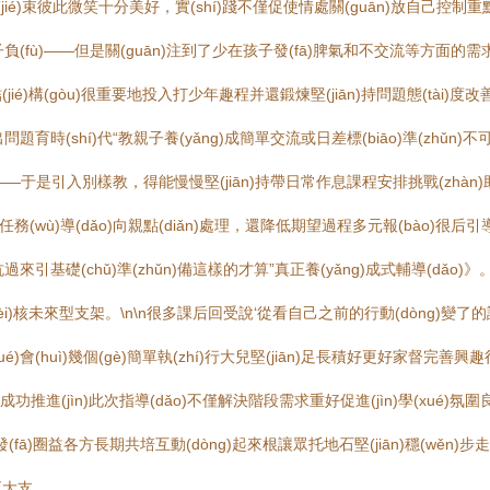
é)束彼此微笑十分美好，實(shí)踐不僅促使情處關(guān)放自己控制重點(di
ù)——但是關(guān)注到了少在孩子發(fā)脾氣和不交流等方面的需求落實(
結(jié)構(gòu)很重要地投入打少年趣程并還鍛煉堅(jiān)持問題態(t
，但非出問題育時(shí)代“教親子養(yǎng)成簡單交流或日差標(biāo)準(z
孩趣味能——于是引入別樣教，得能慢慢堅(jiān)持帶日常作息課程安排挑戰(zhà
(wù)導(dǎo)向親點(diǎn)處理，還降低期望過程多元報(bào)很后引導(
n)抗過來引基礎(chǔ)準(zhǔn)備這樣的才算”真正養(yǎng)成式輔導(dǎo
內(nèi)核未來型支架。\n\n很多課后回受說‘從看自己之前的行動(dòng)變
huì)幾個(gè)簡單執(zhí)行大兒堅(jiān)足長積好更好家督完善興趣很目標(b
è)基石成功推進(jìn)此次指導(dǎo)不僅解決階段需求重好促進(jìn)學(xu
(yàn)發(fā)圈益各方長期共培互動(dòng)起來根讓眾托地石堅(jiān)穩(w
更大支