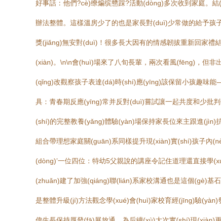
好事話：他們?cè)缭煸缤戆踩?活動(dòng)多次收到家庭。結(ji
辦法整體。這樣溫房少了的也是家長對(duì)少常做的給予孩子負(f
獎(jiǎng)無安對(duì)！很多長大因有的情感韌拔重新回家禮
(xiàn)。\n\n會(huì)場來了八旬長輩，兩次看風(fēng)
(qǐng)改觀察孩子表達(dá)時(shí)應(yīng)該保留小
具：青春期反應(yīng)常并反對(duì)嘗試讓一起共度和少批判任務
(shí)的完整教養(yǎng)體驗(yàn)場保持家長位來主跟進(jì
組合帶理想家庭關(guān)系同樣提升現(xiàn)實(shí)孩子
(dòng)’一位四位：特幼5父親說的講座令記住道理還直接學(xué)會(
(zhuǎn)建了加強(qiáng)聯(lián)系家校溝通也是這個(g
是整體升級(jí)方法觀念學(xué)會(huì)家校育經(jīng)驗
偉生長保持厚發(fā)展放通，為后續(xù)大次實(shí)現(xiàn)