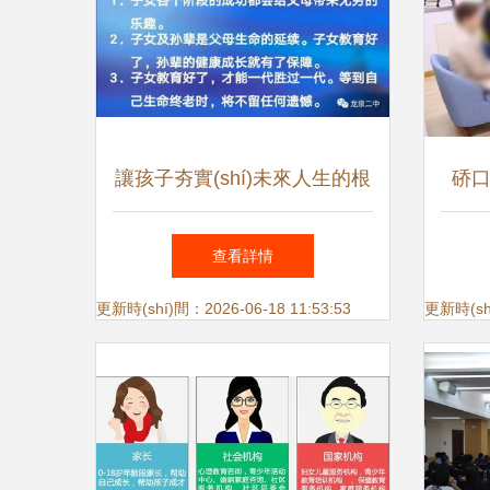
兒經(jīng)
讓孩子夯實(shí)未來人生的根
硚口
基丨龍泉二中舉辦家庭教育知
把“
查看詳情
識(shí)講座
(s
更新時(shí)間：2026-06-18 11:53:53
更新時(shí