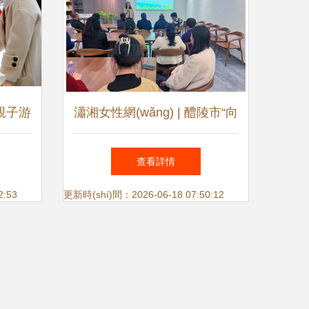
秋親子游
瀟湘女性網(wǎng) | 醴陵市“向
中賞魔
陽花”行動(dòng)正式啟動
查看詳情
g)贏大
(dòng) 點(diǎn)亮家庭教育之
2:53
更新時(shí)間：2026-06-18 07:50:12
光，為家長賦能前行