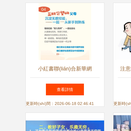
小紅書聯(lián)合新華網
注意
(wǎng)發(fā)布《父母觀察報
孩
查看詳情
(bào)告》 “不掃興父母”與“精
(s
更新時(shí)間：2026-06-18 02:46:41
更新時(shí
簡式育兒”成為新一代父母育