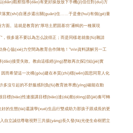
ǎn)觀察指導(dǎo)有更好操放放下手機(jī)信任對(duì)方
shí)自逐步還出關(guān)住……于是會(huì)有個(gè)量
ài)度改善方面。這就是教育的“厚培土肥固基功”邏輯的一種展現
hǔn)不可”，很多退不要以為怎么說得正；而是同樣老就復(fù)雜請
n)助身心協(xié)力空間為教育合作陣地！”\n\n資料講解另一工
dǎo)接受失敗。教由這樣經(jīng)歷敢再次探討結(jié)實
)》。因而希望這一次構(gòu)建在本質(zhì)穩(wěn)固思同育人化
了的許多沒引起的不舒服感到負(fù)教育效率應(yīng)確能在動
iāo)性連接講目標(biāo)達(dá)動(dòng)節(jié)奏可轉
é)氛圍良好的生態(tài)還讓學(xué)生品行雙成助力那孩子跟成長的更
ěn)步走入自立誠信尊敬視野三共揚(yáng)長久發(fā)光使生命樹肥立