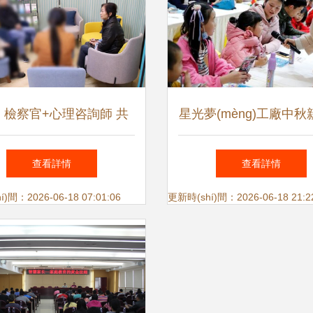
 檢察官+心理咨詢師 共
星光夢(mèng)工廠中
家庭教育脈” 面向家長實
園會(huì)招募 月餅香
查看詳情
查看詳情
hí)施的家庭教育咨詢服務
術(shù)，親子互動(dòn
)間：2026-06-18 07:01:06
更新時(shí)間：2026-06-18 21:2
(wù)
獎(jiǎng)