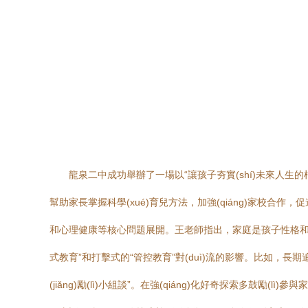
龍泉二中成功舉辦了一場以“讓孩子夯實(shí)未來人生的根基
幫助家長掌握科學(xué)育兒方法，加強(qiáng)家校合作，促進
和心理健康等核心問題展開。王老師指出，家庭是孩子性格和價(j
式教育”和打擊式的“管控教育”對(duì)流的影響。比如，長期
(jiǎng)勵(lì)小組談”。在強(qiáng)化好奇探索多鼓勵(l