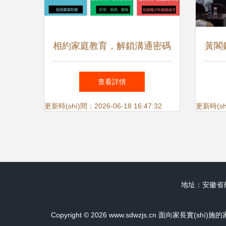
相約家庭教育，解鎖溝通密碼
黃閣鎮
——二期家庭教育指導(dǎo)
《智
查看詳情
者實(shí)操培訓(xùn)啟動
法
更新時(shí)間：2026-06-18 16:47:32
更新時(shí
(dòng)
(d
地址：安徽省蕪
Copyright © 2026
www.sdwzjs.cn
面向家長實(shí)施的