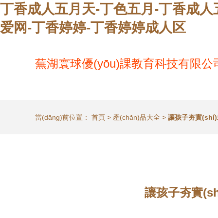
丁香成人五月天-丁色五月-丁香成人
爱网-丁香婷婷-丁香婷婷成人区
蕪湖寰球優(yōu)課教育科技有限公
當(dāng)前位置：
首頁
>
產(chǎn)品大全
>
讓孩子夯實(sh
讓孩子夯實(s