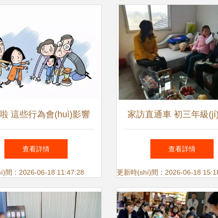
啦 這些行為會(huì)影響
家訪直通車 初三年級(jí
子的將來——面向家長實
日記選讀（1月26日）
查看詳情
查看詳情
hí)施的家庭教育咨詢服務
成長導(dǎo)航更加
)間：2026-06-18 11:47:28
更新時(shí)間：2026-06-18 15:1
(wù)