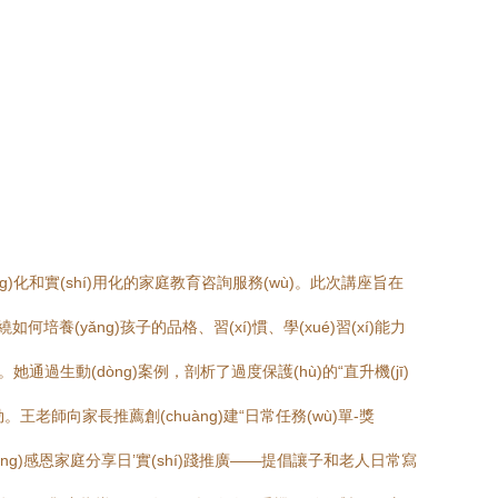
g)化和實(shí)用化的家庭教育咨詢服務(wù)。此次講座旨在
培養(yǎng)孩子的品格、習(xí)慣、學(xué)習(xí)能力
動(dòng)案例，剖析了過度保護(hù)的“直升機(jī)
老師向家長推薦創(chuàng)建“日常任務(wù)單-獎
養(yǎng)感恩家庭分享日’實(shí)踐推廣——提倡讓子和老人日常寫