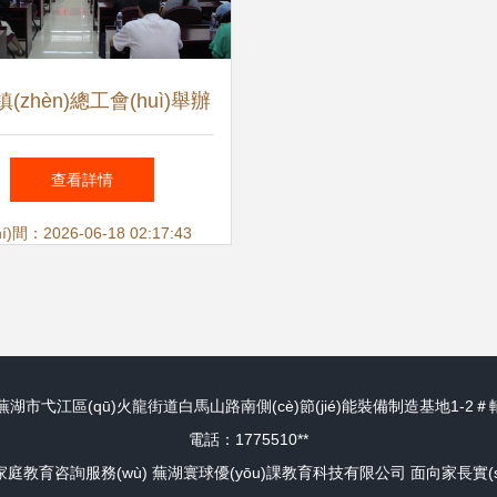
(zhèn)總工會(huì)舉辦
慧家長-家庭教育的黃金
查看詳情
則》家庭教育講座活動
)間：2026-06-18 02:17:43
òng)，助力家長掌握科學
(xué)育兒之道
湖市弋江區(qū)火龍街道白馬山路南側(cè)節(jié)能裝備制造基地1-2＃輔
電話：1775510**
家庭教育咨詢服務(wù)
蕪湖寰球優(yōu)課教育科技有限公司
面向家長實(s