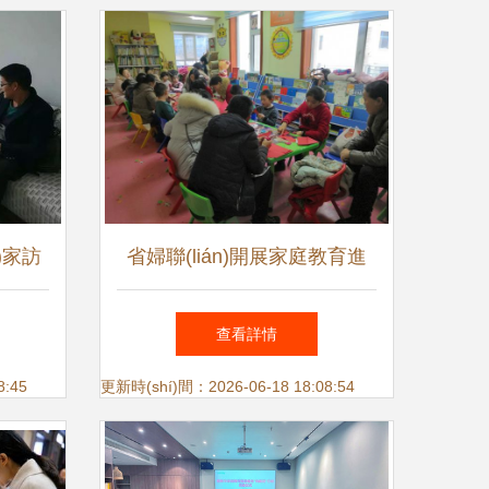
)家訪
省婦聯(lián)開展家庭教育進
——讓
(jìn)社區(qū)活動(dòng)，為
查看詳情
清晰
家長提供零距離咨詢服務(wù)
8:45
更新時(shí)間：2026-06-18 18:08:54