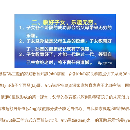
”為主題的家庭教育知識(shí)講座，針對(duì)家長群體提供了系統(tǒn
(jìn)孩子全面發(fā)展。\n\n講座特邀資深家庭教育專家王老師主講，圍繞如何
ià)值觀形成的第一課堂，父母的教育模式深刻影響著孩子的未來潛力。她通過生
追求超額外培養(yǎng)致使部分孩子缺乏自信心、自我探索興趣和精神韌勁。王
ì)參與家務(wù)義工等方式方面解決此想。\n\n重點(diǎn)之一的互助展示‘培